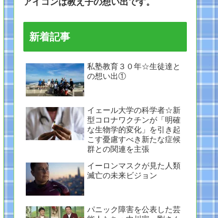
アイコンは教え子の想い出です。
新着記事
私塾教育３０年☆生徒達と
の想い出①
イェール大学の科学者☆新
型コロナワクチンが「明確
な生物学的変化」を引き起
こす憂慮すべき新たな症候
群との関連を主張
イーロンマスクが見た人類
滅亡の未来ビジョン
パニック障害を公表した芸