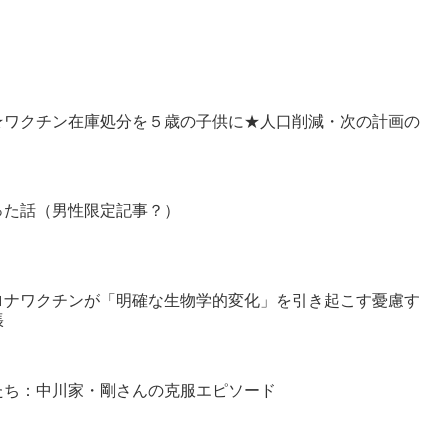
★ワクチン在庫処分を５歳の子供に★人口削減・次の計画の
った話（男性限定記事？）
ロナワクチンが「明確な生物学的変化」を引き起こす憂慮す
張
たち：中川家・剛さんの克服エピソード