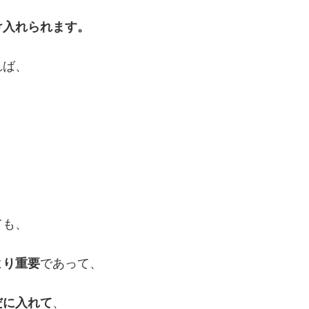
け入れられます。
れば、
ても、
より重要
であって、
だに入れて
、