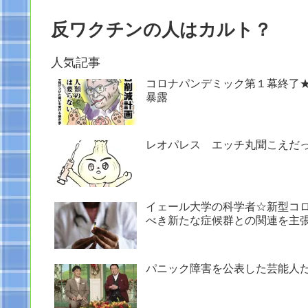
反ワクチンの人はカルト？
人気記事
コロナパンデミック第１幕終了
暴露
レオパレス エッチ丸聞こえだ
イェール大学の科学者☆新型コ
べき新たな症候群との関連を主
パニック障害を公表した芸能人