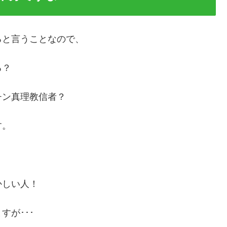
ると言うことなので、
る？
チン真理教信者？
す。
かしい人！
が･･･