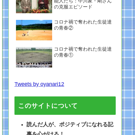
能人たち：中川家・剛さん
の克服エピソード
コロナ禍で奪われた生徒達
の青春②
コロナ禍で奪われた生徒達
の青春①
Tweets by oyanari12
このサイトについて
読んだ人が、ポジティブになれる記
事を心がける！