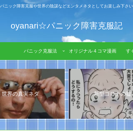
パニック障害克服や世界の陰謀などエンタメネタとしてお楽しみ下さい
oyanari☆パニック障害克服記
パニック克服法
オリジナル４コマ漫画
す
世界の真実ネタ
新型コロナの嘘