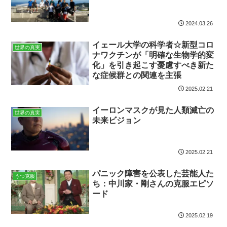
2024.03.26
イェール大学の科学者☆新型コロ
世界の真実
ナワクチンが「明確な生物学的変
化」を引き起こす憂慮すべき新た
な症候群との関連を主張
2025.02.21
イーロンマスクが見た人類滅亡の
世界の真実
未来ビジョン
2025.02.21
パニック障害を公表した芸能人た
うつ克服
ち：中川家・剛さんの克服エピソ
ード
2025.02.19