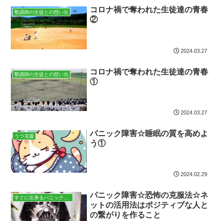
コロナ禍で奪われた生徒達の青春
塾講師の生徒との想い出
②
2024.03.27
コロナ禍で奪われた生徒達の青春
塾講師の生徒との想い出
①
2024.03.27
パニック障害☆睡眠の質を高めよ
うつ克服
う①
2024.02.29
パニック障害☆恐怖の克服法☆ネ
すぐに出来るパニック克服法
ットの活用法はポジティブな人と
の繋がりを作ること