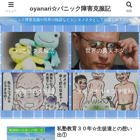
oyanari☆パニック障害克服記
メニュー
検索
パニック障害克服や世界の陰謀などエンタメネタとしてお楽しみ下さい
パニック克服法
世界の真実ネタ
新型コロナの嘘
オリジナル４コマ漫画
私塾教育３０年☆生徒達との想い
塾講師の生徒との想い出
出①