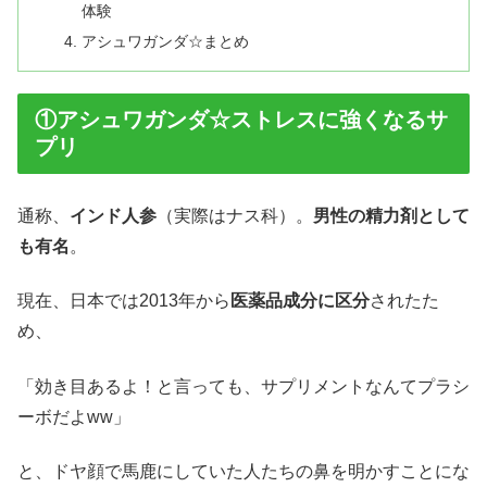
体験
アシュワガンダ☆まとめ
①アシュワガンダ☆ストレスに強くなるサ
プリ
通称、
インド人参
（実際はナス科）。
男性の精力剤として
も有名
。
現在、日本では2013年から
医薬品成分に区分
されたた
め、
「効き目あるよ！と言っても、サプリメントなんてプラシ
ーボだよww」
と、ドヤ顔で馬鹿にしていた人たちの鼻を明かすことにな