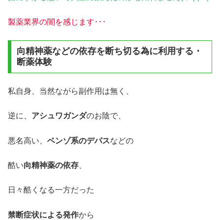
製薬業界の闇を感じます･･･
向精神薬などの依存を断ち切る為に利用する・
断薬体験
私自身、当然ながら副作用は無く、
逆に、
アシュワガンダ
のお陰で、
悪名高い、
ベンゾ系のデパス
などの
酷い
向精神薬の依存
、
日々酷くなる一方だった
禁断症状による発作
から