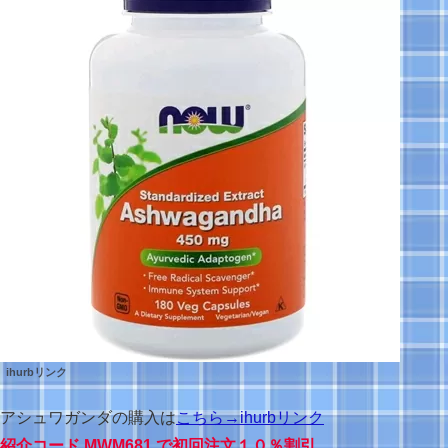
ihurbリンク
アシュワガンダの購入は
こちら
→
ihurbリンク
紹介コード
MWM681
で初回注文１０％割引