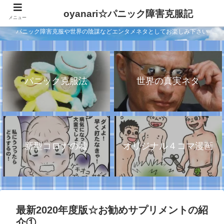
oyanari☆パニック障害克服記
メニュー
パニック障害克服や世界の陰謀などエンタメネタとしてお楽しみ下さい
パニック克服法
世界の真実ネタ
新型コロナの嘘
オリジナル４コマ漫画
最新2020年度版☆お勧めサプリメントの紹
介①