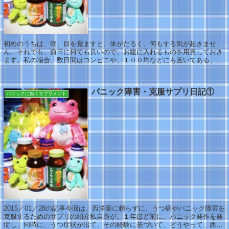
初めのうちは、朝、目を覚ますと、体がだるく、何もする気が起きませ
ん。それでも、前日に何でも良いので、お腹に入れるものを用意しておき
ます。私の場合、数日間はコンビニや、１００均などにも置いてある、味
の素の、レトルトのおかゆを買い置きし、同じく...
パニック障害・克服サプリ日記①
パニックに効くサプリメント
2015／01／28の記事今回は、西洋薬に頼らずに、うつ病やパニック障害を
克服するためのサプリの紹介私自身が、１年ほど前に、パニック発作を発
症し、同時に、うつ症状が出て、その経験に基づいて、どうやって、西洋