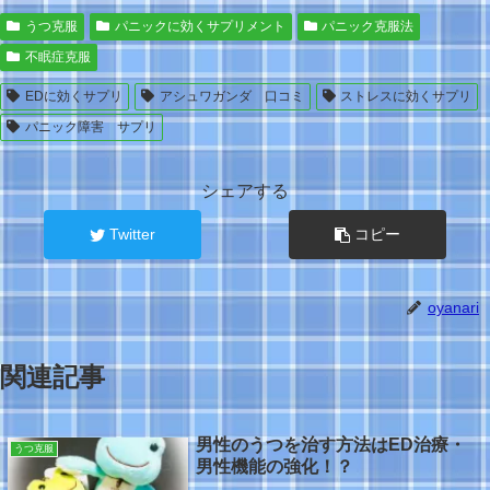
うつ克服
パニックに効くサプリメント
パニック克服法
不眠症克服
EDに効くサプリ
アシュワガンダ 口コミ
ストレスに効くサプリ
パニック障害 サプリ
シェアする
Twitter
コピー
oyanari
関連記事
男性のうつを治す方法はED治療・
うつ克服
男性機能の強化！？