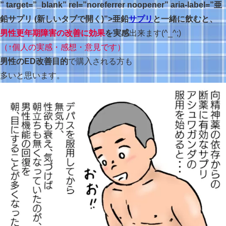
” target=”_blank” rel=”noreferrer noopener” aria-label=”亜
鉛サプリ (新しいタブで開く)”>亜鉛
サプリ
と一緒に飲むと、
男性更年期障害の改善に効果
を実感
出来ます(^_^;)
（↑個人の実感
・
感想・意見です）
男性のED改善目的
で購入される方も
多いと思います。