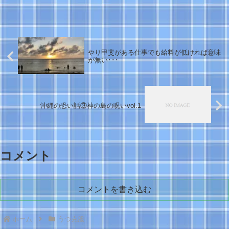
薬に頼らずに、通常の生活が出来るま...
やり甲斐がある仕事でも給料が低ければ意味
が無い･･･
沖縄の恐い話③神の島の呪いvol.1
コメント
コメントを書き込む
ホーム
うつ克服