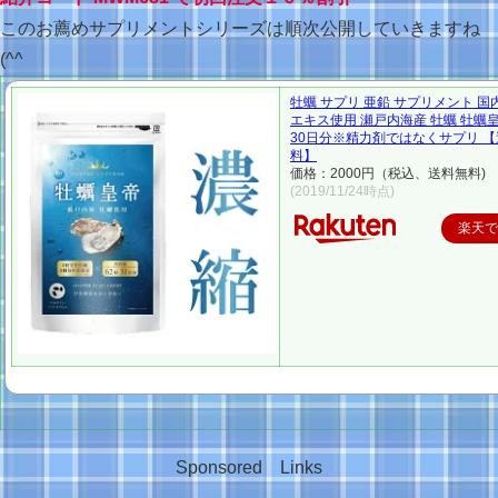
このお薦めサプリメントシリーズは順次公開していきますね
(^^ゞ
牡蠣 サプリ 亜鉛 サプリメント 国
エキス使用 瀬戸内海産 牡蠣 牡蠣皇
30日分※精力剤ではなくサプリ 
料】
価格：2000円（税込、送料無料)
(2019/11/24時点)
楽天
Sponsored Links