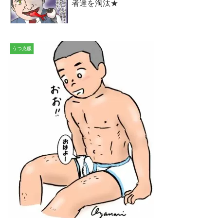
者達を淘汰★
うつ克服