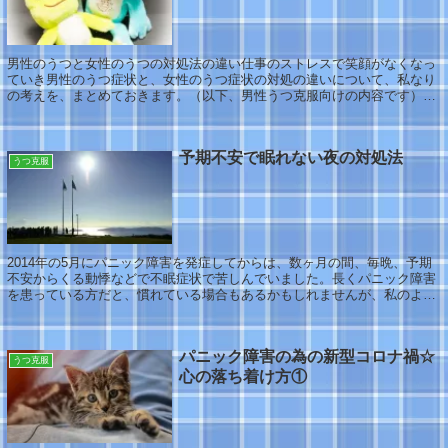
男性のうつと女性のうつの対処法の違い仕事のストレスで笑顔がなくなっ
ていき男性のうつ症状と、女性のうつ症状の対処の違いについて、私なり
の考えを、まとめておきます。（以下、男性うつ克服向けの内容です）ま
た、これこそが、私が、ＥＤ治療や、体づくり...
予期不安で眠れない夜の対処法
うつ克服
2014年の5月にパニック障害を発症してからは、数ヶ月の間、毎晩、予期
不安からくる動悸などで不眠症状で苦しんでいました。長くパニック障害
を患っている方だと、慣れている場合もあるかもしれませんが、私のよう
に、30代後半で突然、パニック障害を発...
パニック障害の為の新型コロナ禍☆
うつ克服
心の落ち着け方①