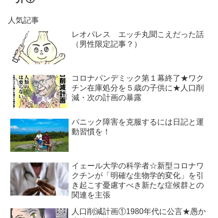
人気記事
レオパレス エッチ丸聞こえだった話
（男性限定記事？）
コロナパンデミック第１幕終了★ワク
チン在庫処分を５歳の子供に★人口削
減・次の計画の暴露
パニック障害を克服するには日記と運
動習慣を！
イェール大学の科学者☆新型コロナワ
クチンが「明確な生物学的変化」を引
き起こす憂慮すべき新たな症候群との
関連を主張
人口削減計画①1980年代に公言★愚か