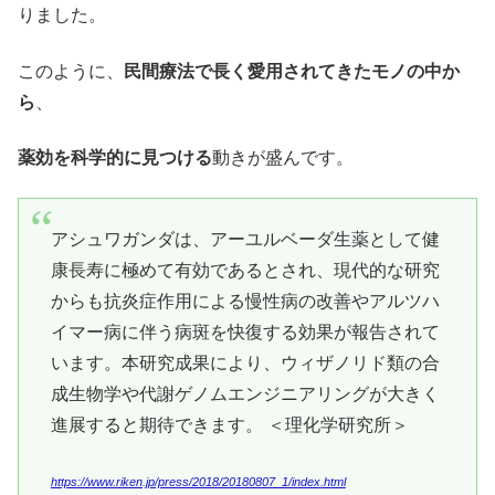
りました。
このように、
民間療法で長く愛用されてきたモノの中か
ら
、
薬効を科学的に見つける
動きが盛んです。
アシュワガンダは、アーユルベーダ生薬として健
康長寿に極めて有効であるとされ、現代的な研究
からも抗炎症作用による慢性病の改善やアルツハ
イマー病に伴う病斑を快復する効果が報告されて
います。本研究成果により、ウィザノリド類の合
成生物学や代謝ゲノムエンジニアリングが大きく
進展すると期待できます。 ＜理化学研究所＞
https://www.riken.jp/press/2018/20180807_1/index.html