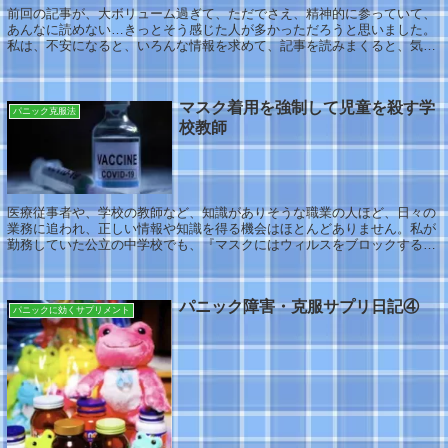
前回の記事が、大ボリューム過ぎて、ただでさえ、精神的に参っていて、
あんなに読めない…きっとそう感じた人が多かっただろうと思いました。
私は、不安になると、いろんな情報を求めて、記事を読みまくると、気持
ちが落ち着くというか(^◇^;)不安感を別...
マスク着用を強制して児童を殺す学
パニック克服法
校教師
医療従事者や、学校の教師など、知識がありそうな職業の人ほど、日々の
業務に追われ、正しい情報や知識を得る機会はほとんどありません。私が
勤務していた公立の中学校でも、『マスクにはウィルスをブロックする効
果がない』という、私からすれば馬鹿でも知っ...
パニック障害・克服サプリ日記④
パニックに効くサプリメント