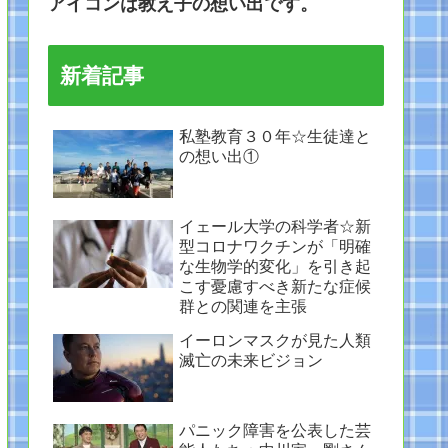
アイコンは教え子の想い出です。
新着記事
私塾教育３０年☆生徒達と
の想い出①
イェール大学の科学者☆新
型コロナワクチンが「明確
な生物学的変化」を引き起
こす憂慮すべき新たな症候
群との関連を主張
イーロンマスクが見た人類
滅亡の未来ビジョン
パニック障害を公表した芸