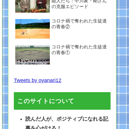
能人たち：中川家・剛さん
の克服エピソード
コロナ禍で奪われた生徒達
の青春②
コロナ禍で奪われた生徒達
の青春①
Tweets by oyanari12
このサイトについて
読んだ人が、ポジティブになれる記
事を心がける！