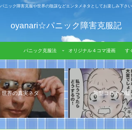
パニック障害克服や世界の陰謀などエンタメネタとしてお楽しみ下さい
oyanari☆パニック障害克服記
パニック克服法
オリジナル４コマ漫画
す
世界の真実ネタ
新型コロナの嘘