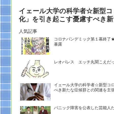
イェール大学の科学者☆新型コ
化」を引き起こす憂慮すべき新
人気記事
コロナパンデミック第１幕終了
暴露
レオパレス エッチ丸聞こえだ
イェール大学の科学者☆新型コ
べき新たな症候群との関連を主
パニック障害を公表した芸能人