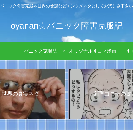
パニック障害克服や世界の陰謀などエンタメネタとしてお楽しみ下さい
oyanari☆パニック障害克服記
パニック克服法
オリジナル４コマ漫画
す
世界の真実ネタ
新型コロナの嘘