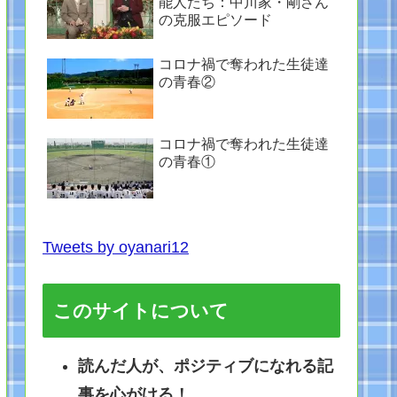
能人たち：中川家・剛さん
の克服エピソード
コロナ禍で奪われた生徒達
の青春②
コロナ禍で奪われた生徒達
の青春①
Tweets by oyanari12
このサイトについて
読んだ人が、ポジティブになれる記
事を心がける！