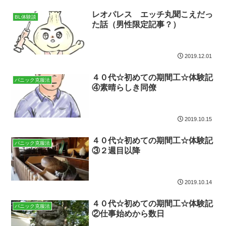
レオパレス エッチ丸聞こえだっ
BL体験談
た話（男性限定記事？）
2019.12.01
４０代☆初めての期間工☆体験記
パニック克服法
④素晴らしき同僚
2019.10.15
４０代☆初めての期間工☆体験記
パニック克服法
③２週目以降
2019.10.14
４０代☆初めての期間工☆体験記
パニック克服法
②仕事始めから数日