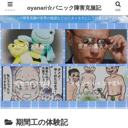
oyanari☆パニック障害克服記
メニュー
検索
パニック障害克服や世界の陰謀などエンタメネタとしてお楽しみ下さい
パニック克服法
世界の真実ネタ
新型コロナの嘘
オリジナル４コマ漫画
期間工の体験記