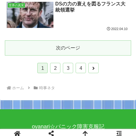
DSの力の衰えを図るフランス大
世界の真実
統領選挙
2022.04.10
次のページ
次
1
2
3
4
へ
ホーム
時事ネタ
oyanari☆パニック障害克服記
© 2015 oyanari☆パニック障害克服記.