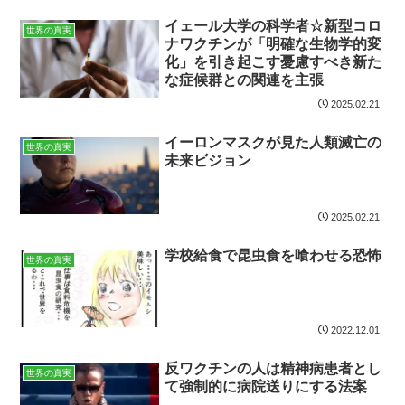
イェール大学の科学者☆新型コロ
世界の真実
ナワクチンが「明確な生物学的変
化」を引き起こす憂慮すべき新た
な症候群との関連を主張
2025.02.21
イーロンマスクが見た人類滅亡の
世界の真実
未来ビジョン
2025.02.21
学校給食で昆虫食を喰わせる恐怖
世界の真実
2022.12.01
反ワクチンの人は精神病患者とし
世界の真実
て強制的に病院送りにする法案