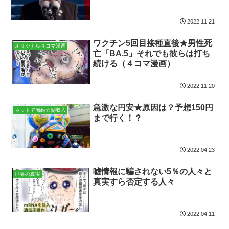
2022.11.21
ワクチン5回目接種直後★男性死
オリジナル４コマ漫画
亡「BA.5」それでも彼らは打ち
続ける（４コマ漫画）
2022.11.20
急激な円安★原因は？予想150円
ネットで節約☆副収入
まで行く！？
2022.04.23
嘘情報に騙されない5％の人々と
世界の真実
真実すら否定する人々
2022.04.11