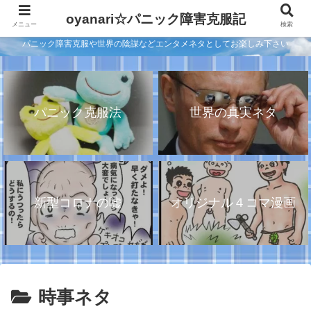
oyanari☆パニック障害克服記
メニュー
検索
パニック障害克服や世界の陰謀などエンタメネタとしてお楽しみ下さい
パニック克服法
世界の真実ネタ
新型コロナの嘘
オリジナル４コマ漫画
時事ネタ