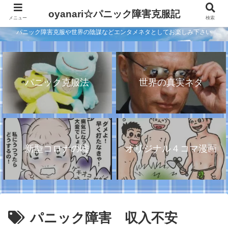
oyanari☆パニック障害克服記
メニュー
検索
パニック障害克服や世界の陰謀などエンタメネタとしてお楽しみ下さい
パニック克服法
世界の真実ネタ
新型コロナの嘘
オリジナル４コマ漫画
パニック障害 収入不安