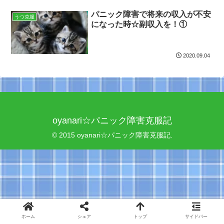
パニック障害で将来の収入が不安
うつ克服
になった時☆副収入を！①
2020.09.04
oyanari☆パニック障害克服記
© 2015 oyanari☆パニック障害克服記.
ホーム
シェア
トップ
サイドバー